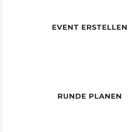
EVENT ERSTELLEN
Durch Eingabe eines Namens wird ein Event ers
Je Event können Runden geplant und Startlisten sowie Result
werden.
RUNDE PLANEN
Durch Auswahl eines Golfplatzes, einer Teilnehmerliste und der 
Grösse, Zeitintervall je Flight und Tee-Modus sowie Festl
Startzeit wird eine Runde geplant und ggf. gespe