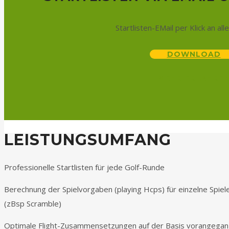
Startlisten-EMail per Klick an all
DOWNLOAD
MEHR ERFAHRE
LEISTUNGSUMFANG
Professionelle Startlisten für jede Golf-Runde
Berechnung der Spielvorgaben (playing Hcps) für einzelne Spi
(zBsp Scramble)
Optimale Flight-Zusammensetzungen auf der Basis vorangegang