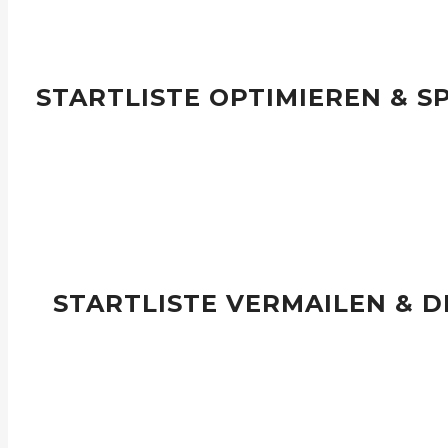
STARTLISTE OPTIMIEREN & S
Mit der Sortierfunktion ‘Social Sort’ und anderen Sortier-Kriteri
Flight-Einteilungen finden. Manuelle Anpassungen sind jederzei
STARTLISTE VERMAILEN & 
Mit einem Klick wird die Startliste an alle Teilnehmer vermail
Printer gedruckt.