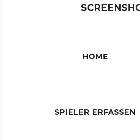
SCREENSH
Noch besser: App runter laden und se
HOME
Ausgangslage für die Planung von Events und 
SPIELER ERFASSEN
Neue Spielerinnen und Spieler erfassen und edit
Wichtig: Name, Geschlecht, Hcp, Golfclub und EMai