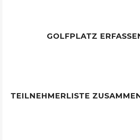
GOLFPLATZ ERFASSE
Slope- und Course-Ratings der Golfplätze eines Even
Mit diesen Angaben werden die Spielvorgaben eines Spie
TEILNEHMERLISTE ZUSAMME
Aus der Spielerliste Teilnehmerlisten selektie
Die Teilnehmerlisten werden bei der Rundenplanung ausgewählt 
Startlisten.