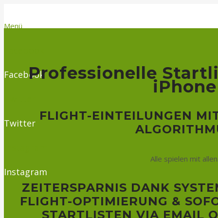
Menü
Facebook
Professionelle Start
Facebook
iPhone
Twitter
FLIGHT-EINTEILUNGEN MI
Twitter
ALGORITHM
Instagram
Alle spielen mit allen
Instagram
ZEITERSPARNIS DANK SYST
FLIGHT-OPTIMIERUNG & SOF
STARTLISTEN VIA EMAIL