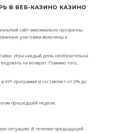
РЬ В ВЕБ-КАЗИНО КАЗИНО
циальный сайт максимально прозрачны.
зованные участники включены в
авки. Игра каждый день необязательна.
тендовать на возврат. Помимо того,
 в VIP-программе и составляет от 3% до
тогам прошедшей недели.
тную ситуацию. В течение предыдущей