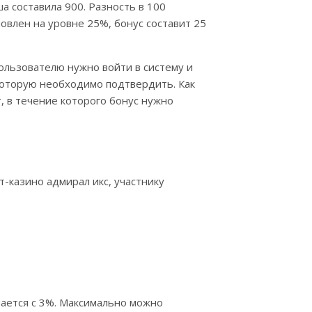
а составила 900. Разность в 100
овлен на уровне 25%, бонус составит 25
ользователю нужно войти в систему и
 которую необходимо подтвердить. Как
т, в течение которого бонус нужно
-казино адмирал икс, участнику
ается с 3%. Максимально можно