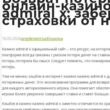
онлайн-казино
admiral x: заб
страховки от 
16.05.2026
angdemetrius
Курилка
Казино admiral x официальный сайт – это ресурс, на котор
платформе всегда связаны с риском потери денег на ставках
потерь потеряла бы смысл. Следует помнить, что планиров
потерь.
Тем не менее, кэшбэк в интернет-казино казино admiral x 
потерянных денег. Это эксклюзивная программа для возвра
для каждого авторизованного игрока. Она помогает обесп
игроки более уверенно совершают ставки и ставят больше.
Кэшбэк в казино казино admiral x заметно отличается по с
довольные гемблеры замечают, что они смогли компенсиро