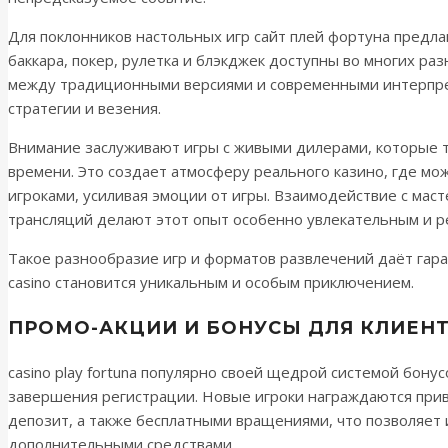
Для поклонников настольных игр сайт плей фортуна предла
баккара, покер, рулетка и блэкджек доступны во многих ра
между традиционными версиями и современными интерпре
стратегии и везения.
Внимание заслуживают игры с живыми дилерами, которые 
времени. Это создает атмосферу реального казино, где мо
игроками, усиливая эмоции от игры. Взаимодействие с маст
трансляций делают этот опыт особенно увлекательным и р
Такое разнообразие игр и форматов развлечений даёт гаран
casino становится уникальным и особым приключением.
ПРОМО-АКЦИИ И БОНУСЫ ДЛЯ КЛИЕН
casino play fortuna популярно своей щедрой системой бонус
завершения регистрации. Новые игроки награждаются при
депозит, а также бесплатными вращениями, что позволяет 
дополнительными средствами.