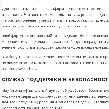
Для постоянных игроков платформы существует система лоя
активность. Эти поинты можно обменять на реальные деньг
Также, постоянные турниры и акции предоставляют шанс 
принять участие в захватывающих состязаниях.
плей фортуна официальный также уделяет большое внима
мероприятиям, выделяя специальные бонусы в праздники и
элемент сюрприза и радости, делая каждое посещение каз
Эта бонусная политика делает процесс игры не только в пр
позволяя игрокам максимально использовать свои шансы д
в casino play fortuna.
СЛУЖБА ПОДДЕРЖКИ И БЕЗОПАСНОСТ
play fortuna официальный думает об удобстве и безопаснос
надёжные меры для сохранности личных данных и финансо
лучшие методы шифрования и работает с надёжными платё
безопасность каждой транзакции.