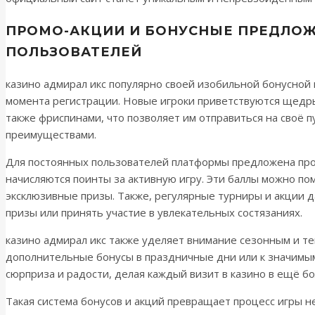
ПРОМО-АКЦИИ И БОНУСНЫЕ ПРЕДЛОЖ
ПОЛЬЗОВАТЕЛЕЙ
казино адмирал икс популярно своей изобильной бонусной 
момента регистрации. Новые игроки приветствуются щедр
также фриспинами, что позволяет им отправиться на своё
преимуществами.
Для постоянных пользователей платформы предложена про
начисляются поинты за активную игру. Эти баллы можно по
эксклюзивные призы. Также, регулярные турниры и акции 
призы или принять участие в увлекательных состязаниях.
казино адмирал икс также уделяет внимание сезонным и т
дополнительные бонусы в праздничные дни или к значимым
сюрприза и радости, делая каждый визит в казино в ещё 
Такая система бонусов и акций превращает процесс игры н