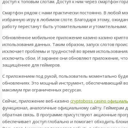
доступ к топовым слотам. Доступ к ним через смартфон гор
Смартфон рядом с нами практически постоянно. В любой мом
избранную игру в любимом слоте. Благодаря этому, ожида
работу перестанут быть утомительными и утомительными.
Обновлённое мобильное приложение казино казино крипт
использования данных. Таким образом, запуск слотов прои
исключает проблемы и трудностей во время использования.
исключить сбои. И заранее они обновляют приложение, что
защищённее для геймеров.
С приложением под рукой, пользователь моментально буде
обновлениях. Это мощный инструмент, обеспечивающий во
максимум при ограниченных ресурсах.
Сейчас, приложение веб-казино
cryptoboss casino официал
функционал, аналогичные официальному сайту. Геймерам д
обратная связь. В программе присутствуют акционные про
обеспечивает доступ глобально и помогает обходить блоки