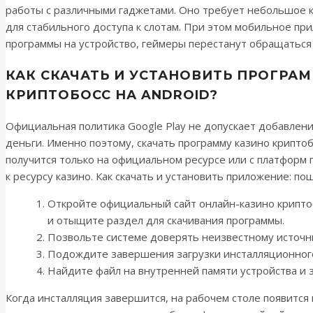
работы с различными гаджетами. Оно требует небольшое к
для стабильного доступа к слотам. При этом мобильное пр
программы на устройство, геймеры перестанут обращаться 
КАК СКАЧАТЬ И УСТАНОВИТЬ ПРОГРА
КРИПТОБОСС НА ANDROID?
Официальная политика Google Play не допускает добавлени
деньги. Именно поэтому, скачать программу казино крипто
получится только на официальном ресурсе или с платформ
к ресурсу казино. Как скачать и установить приложение: по
Откройте официальный сайт онлайн-казино крипто
и отыщите раздел для скачивания программы.
Позвольте системе доверять неизвестному источн
Подождите завершения загрузки инсталляционног
Найдите файл на внутренней памяти устройства и з
Когда инсталляция завершится, на рабочем столе появитс