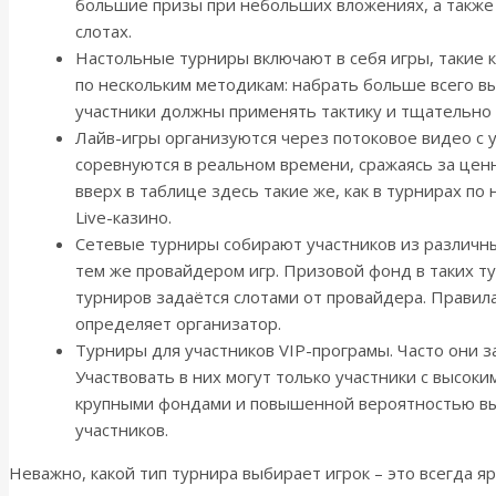
большие призы при небольших вложениях, а также
слотах.
Настольные турниры включают в себя игры, такие ка
по нескольким методикам: набрать больше всего в
участники должны применять тактику и тщательно 
Лайв-игры организуются через потоковое видео с 
соревнуются в реальном времени, сражаясь за це
вверх в таблице здесь такие же, как в турнирах по
Live-казино.
Сетевые турниры собирают участников из различны
тем же провайдером игр. Призовой фонд в таких т
турниров задаётся слотами от провайдера. Правил
определяет организатор.
Турниры для участников VIP-програмы. Часто они з
Участвовать в них могут только участники с высок
крупными фондами и повышенной вероятностью вы
участников.
Неважно, какой тип турнира выбирает игрок – это всегда 