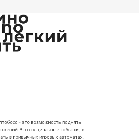
ино
ino
 легкий
ить
птобосс – это возможность поднять
ожений. Это специальные события, в
ать в привычных игровых автоматах,