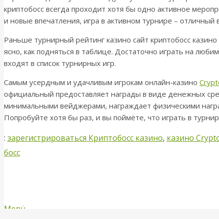
криптобосс всегда проходит хотя бы одно активное меропр
и новые впечатления, игра в активном турнире – отличный 
Раньше турнирный рейтинг казино сайт криптобосс казино 
ясно, как подняться в таблице. Достаточно играть на люб
входят в список турнирных игр.
Самым усердным и удачливым игрокам онлайн-казино
Crypt
официальный предоставляет награды в виде денежных сре
минимальными вейджерами, награждает физическими награ
Попробуйте хотя бы раз, и вы поймёте, что играть в турни
:
зарегистрироваться Криптобосс казино
,
казино Crypt
босс
© Copyright G
Menü
Menü