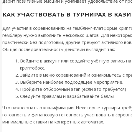
дарит позитивные эмоции и усиливает удовольствие от про
КАК УЧАСТВОВАТЬ В ТУРНИРАХ В КАЗ
Для участия в соревнованиях на гемблинг-платформе крипт
гемблеру нужно выполнить несколько шагов. Для некоторы
практически без подготовки, другие требуют активного во
Общая последовательность действий выглядит так:
Войдите в аккаунт или создайте учётную запись н
криптобосс.
Зайдите в меню соревнований и ознакомьтесь с пр
Выберите наиболее подходящее мероприятие.
Пройдите отборочный этап (если это требуется)
Следуйте правилам и зарабатывайте баллы.
Что важно знать о квалификации. Некоторые турниры треб
готовность и финансовую готовность участвовать в соревн
минимальные ставки на конкретных автоматах.