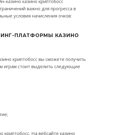
йн-казино казино криптобосс
раничений важно для прогресса в
ьные условия начисления очков:
ЛИНГ-ПЛАТФОРМЫ КАЗИНО
азино криптобосс вы сможете получить
ым играм стоит выделить следующие
тие;
но криптобосс. На вебсайте казино