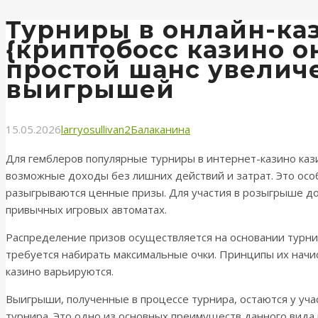
Турниры в онлайн-ка
{криптобосс казино о
простой шанс увелич
выигрышей
15.05.2026
larryosullivan2
Балаканина
Для гемблеров популярные турниры в интернет-казино кази
возможные доходы без лишних действий и затрат. Это осо
разыгрываются ценные призы. Для участия в розыгрыше до
привычных игровых автоматах.
Распределение призов осуществляется на основании турни
требуется набирать максимальные очки. Принципы их начи
казино варьируются.
Выигрыши, полученные в процессе турнира, остаются у уча
турнира. Это одно из основных преимуществ данного вида