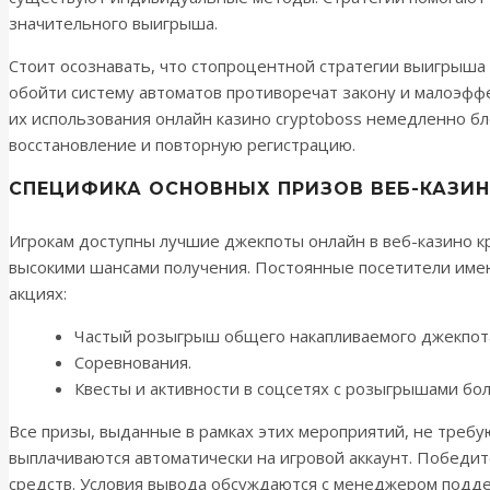
значительного выигрыша.
Стоит осознавать, что стопроцентной стратегии выигрыша
обойти систему автоматов противоречат закону и малоэфф
их использования онлайн казино cryptoboss немедленно бл
восстановление и повторную регистрацию.
СПЕЦИФИКА ОСНОВНЫХ ПРИЗОВ ВЕБ-КАЗИН
Игрокам доступны лучшие джекпоты онлайн в веб-казино к
высокими шансами получения. Постоянные посетители имею
акциях:
Частый розыгрыш общего накапливаемого джекпот
Соревнования.
Квесты и активности в соцсетях с розыгрышами б
Все призы, выданные в рамках этих мероприятий, не треб
выплачиваются автоматически на игровой аккаунт. Победи
средств. Условия вывода обсуждаются с менеджером подд