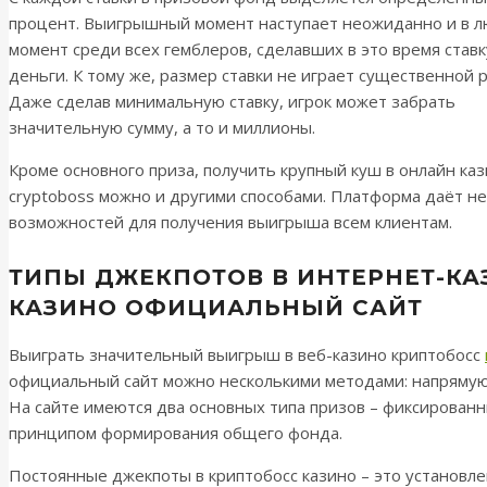
процент. Выигрышный момент наступает неожиданно и в 
момент среди всех гемблеров, сделавших в это время ставк
деньги. К тому же, размер ставки не играет существенной р
Даже сделав минимальную ставку, игрок может забрать
значительную сумму, а то и миллионы.
Кроме основного приза, получить крупный куш в онлайн ка
cryptoboss можно и другими способами. Платформа даёт н
возможностей для получения выигрыша всем клиентам.
ТИПЫ ДЖЕКПОТОВ В ИНТЕРНЕТ-КА
КАЗИНО ОФИЦИАЛЬНЫЙ САЙТ
Выиграть значительный выигрыш в веб-казино криптобосс
официальный сайт можно несколькими методами: напрямую 
На сайте имеются два основных типа призов – фиксированн
принципом формирования общего фонда.
Постоянные джекпоты в криптобосс казино – это установл