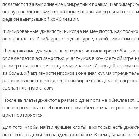
полагаются за выполнение конкретных правил. Например, о
первую позицию. Фиксированные призы имеются и в слот-м
редкой выигрышной комбинации.
Фиксированные джекпоты никогда не меняются. Как только
возвращается. Гемблеры всегда в курсе, какой лимит им пол
Нарастающие джекпоты в интернет-казино криптобосс кази
определяется активностью участников в конкретной игре ил
размер приза постоянно увеличивается. С каждой ставки в 
за большой активности игроков конечная сумма стремитель
рандомных чисел ежедневно выбирает рандомного игрока. 
сделал платную ставку.
После выплаты джекпота размер джекпота не обнуляется. 
нового розыгрыша. И снова игроки обеспечивают рост разм
цикл повторяется.
Для того, чтобы найти лучшие слоты, в которых есть джекп
посетить отдельный раздел в каталоге. В нем указаны все