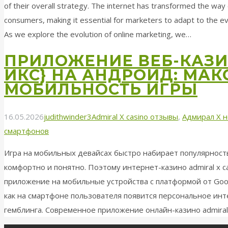
of their overall strategy. The internet has transformed the wa
consumers, making it essential for marketers to adapt to the ev
As we explore the evolution of online marketing, we…
ПРИЛОЖЕНИЕ ВЕБ-КАЗИ
ИКС} НА АНДРОИД: МА
МОБИЛЬНОСТЬ ИГРЫ
16.05.2026
judithwinder3
Admiral X casino отзывы
,
Адмирал Х 
смартфонов
Игра на мобильных девайсах быстро набирает популярность
комфортно и понятно. Поэтому интернет-казино admiral x 
приложение на мобильные устройства с платформой от Goog
как на смартфоне пользователя появится персональное ин
гемблинга. Современное приложение онлайн-казино admira