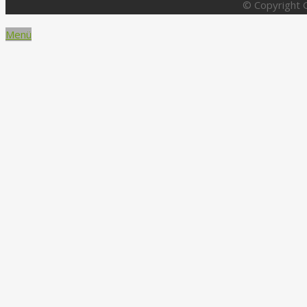
© Copyright G
Menü