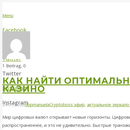
Menü
Facebook
Facebook
Twitter
Kommentare
1 Beitrag, 0
Twitter
КАК НАЙТИ ОПТИМАЛЬН
КАЗИНО
Instagram
Instagram
24.05.2026
obpmanuela
Cryptoboss эфир
,
актуальное зеркало
Мир цифровых валют открывает новые горизонты. Цифровы
распространеннее, и это не удивительно. Быстрые транзак