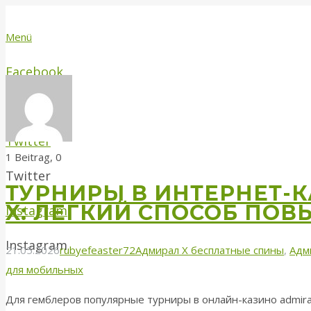
Menü
Facebook
Facebook
Twitter
Kommentare
1 Beitrag, 0
Twitter
ТУРНИРЫ В ИНТЕРНЕТ-К
X: ЛЕГКИЙ СПОСОБ ПО
Instagram
Instagram
21.05.2026
rubyefeaster72
Адмирал Х бесплатные спины
,
Адм
для мобильных
Для гемблеров популярные турниры в онлайн-казино admira