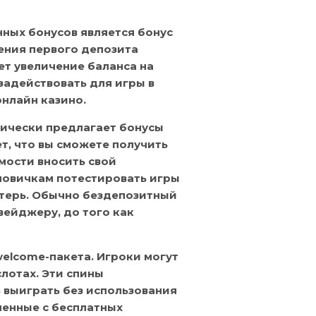
ных бонусов является бонус
сения первого депозита
ет увеличение баланса на
задействовать для игры в
онлайн казино.
дически предлагает бонусы
ет, что вы сможете получить
мости вносить свой
новичкам потестировать игры
отерь. Обычно бездепозитный
вейджеру, до того как
elcome-пакета. Игроки могут
лотах. Эти спины
выиграть без использования
ченные с бесплатных