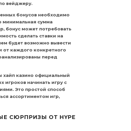
по вейджеру.
венных бонусов необходимо
о минимальная сумма
р, бонус может потребовать
имость сделать ставки на
чем будет возможно вывести
и от каждого конкретного
оанализированы перед
ы хайп казино официальный
х игроков начинать игру с
ями. Это простой способ
ься ассортиментом игр,
ЫЕ СЮРПРИЗЫ ОТ HYPE