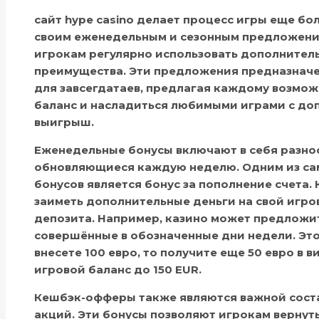
сайт hype casino делает процесс игры еще б
своим еженедельным и сезонным предложени
игрокам регулярно использовать дополнител
преимущества. Эти предложения предназначен
для завсегдатаев, предлагая каждому возмо
баланс и насладиться любимыми играми с до
выигрыш.
Еженедельные бонусы включают в себя разн
обновляющиеся каждую неделю. Одним из са
бонусов является бонус за пополнение счета
заиметь дополнительные деньги на свой игро
депозита. Например, казино может предложит
совершённые в обозначенные дни недели. Это 
внесете 100 евро, то получите еще 50 евро в 
игровой баланс до 150 EUR.
Кешбэк-офферы также являются важной сос
акций. Эти бонусы позволяют игрокам вернут