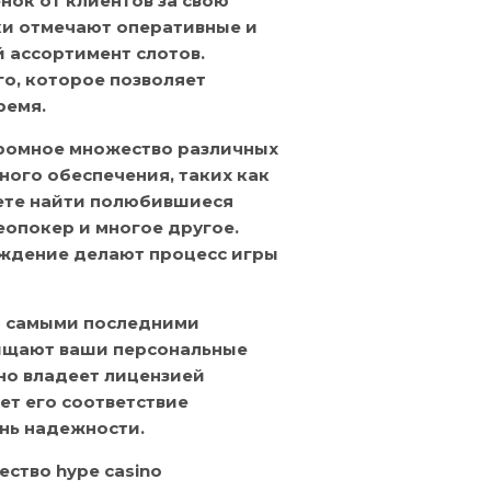
ок от клиентов за свою
оки отмечают оперативные и
 ассортимент слотов.
о, которое позволяет
ремя.
громное множество различных
ого обеспечения, таких как
ожете найти полюбившиеся
еопокер и многое другое.
ождение делают процесс игры
ся самыми последними
щищают ваши персональные
но владеет лицензией
ет его соответствие
нь надежности.
ство hype casino