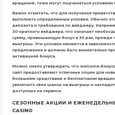
вращений, тоже могут подчиняться условиям 
Важно отметить, что для получения приветст
выполнить определенные условия. Обычно эт
депозита и требования по вейджеру. Наприме
30-кратного вейджера, что означает необход
сумму, превышающую бонус в 30 раз, прежде 
выигрыш. Эти условия меняются в зависимост
предложения и должны быть внимательно пр
активацией бонуса.
Можно смело утверждать, что welcome-бонус
сайт предоставляют отличные опции для новы
большими средствами и бесплатными вращени
увеличить свои шансы на выигрыш и насладит
доступных на сервисе.
СЕЗОННЫЕ АКЦИИ И ЕЖЕНЕДЕЛЬН
CASINO