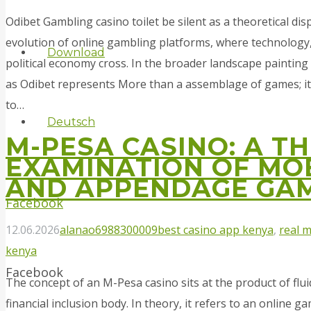
Odibet Gambling casino toilet be silent as a theoretical di
evolution of online gambling platforms, where technology
Download
political economy cross. In the broader landscape paintin
as Odibet represents More than a assemblage of games; it
to…
Deutsch
M-PESA CASINO: A T
EXAMINATION OF MO
AND APPENDAGE GA
Facebook
12.06.2026
alanao6988300009
best casino app kenya
,
real 
kenya
Facebook
The concept of an M-Pesa casino sits at the product of fl
financial inclusion body. In theory, it refers to an online