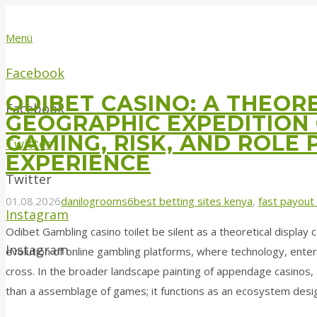
Menü
Facebook
ODIBET CASINO: A THEOR
Facebook
GEOGRAPHIC EXPEDITION 
GAMING, RISK, AND ROLE 
Twitter
EXPERIENCE
Twitter
01.08.2026
danilogrooms6
best betting sites kenya
,
fast payout
Instagram
Odibet Gambling casino toilet be silent as a theoretical display
Instagram
evolution of online gambling platforms, where technology, enter
cross. In the broader landscape painting of appendage casinos
than a assemblage of games; it functions as an ecosystem des