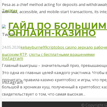
Pesa as a chief method acting for deposits and withdrawal
Twitter
with fast, accessible, and mobile-start transactions, its int
ГАЙД ПО БОЛЬШИМ
ОНЛАЙН-КАЗИНО
Twitter
24.05.2026
kelseyburne99
criptobos casino зеркало рабоч
высоким RTP
,
слоты с бесплатными вращениями
Instagram
Главный выигрыш – значительный приз, превышающий 
Это одна из главных целей каждого участника. Чтобы 
прочитать правила казино криптобосс и игры, что пр
Instagram
большой в хрониках куш, полученный в криптобосс каз
свидетельствует о том, что самая высокая…
© Copyright G