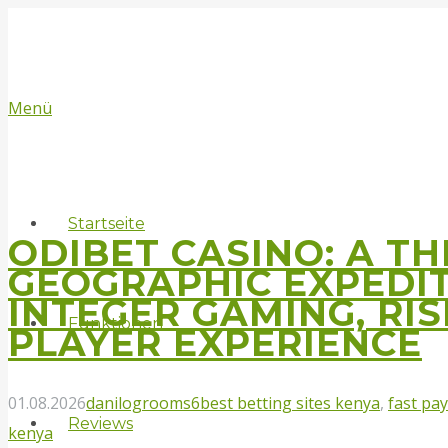
Menü
Startseite
ODIBET CASINO: A T
GEOGRAPHIC EXPEDIT
INTEGER GAMING, RIS
Funktionen
PLAYER EXPERIENCE
01.08.2026
danilogrooms6
best betting sites kenya
,
fast pa
Reviews
kenya