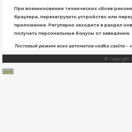
При возникновении технических сбоев рекоме
браузера, перезагрузить устройство или пер
приложение. Регулярно заходите в раздел нов
получать персональные бонусы от заведения.
Тестовый режим всех автоматов vodka casino – 
© Copyright G
Menü