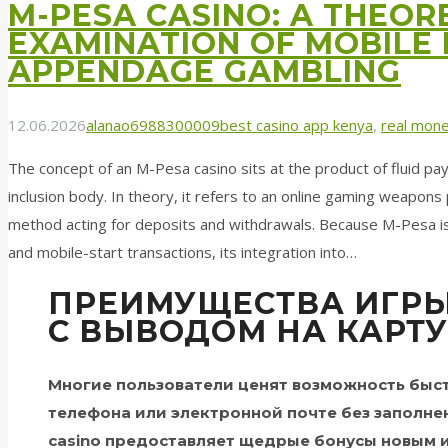
M-PESA CASINO: A THEOR
EXAMINATION OF MOBILE
APPENDAGE GAMBLING
12.06.2026
alanao6988300009
best casino app kenya
,
real mone
The concept of an M-Pesa casino sits at the product of fluid pa
inclusion body. In theory, it refers to an online gaming weapons
method acting for deposits and withdrawals. Because M-Pesa is 
and mobile-start transactions, its integration into…
ПРЕИМУЩЕСТВА ИГРЫ
С ВЫВОДОМ НА КАРТУ
Многие пользователи ценят возможность быс
телефона или электронной почте без заполне
casino
предоставляет щедрые бонусы новым и