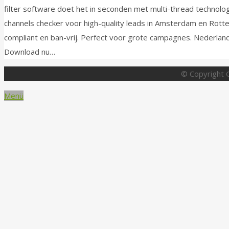
filter software doet het in seconden met multi-thread technolog
channels checker voor high-quality leads in Amsterdam en Rot
compliant en ban-vrij. Perfect voor grote campagnes. Nederland
Download nu…
© Copyright G
Menü