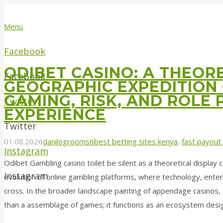
Menü
Facebook
ODIBET CASINO: A THEOR
Facebook
GEOGRAPHIC EXPEDITION 
GAMING, RISK, AND ROLE 
Twitter
EXPERIENCE
Twitter
01.08.2026
danilogrooms6
best betting sites kenya
,
fast payout
Instagram
Odibet Gambling casino toilet be silent as a theoretical display
Instagram
evolution of online gambling platforms, where technology, enter
cross. In the broader landscape painting of appendage casinos
than a assemblage of games; it functions as an ecosystem des