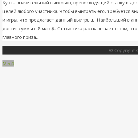
Куш – значительный выигрыш, превосходящий ставку в деся
целей любого участника. Чтобы выиграть его, требуется в
и игры, что предлагает данный выигрыш. Наибольший в анн
достиг суммы в 8 млн $.. Статистика рассказывает о том, ч
главного приза…
© Copyright G
Menü