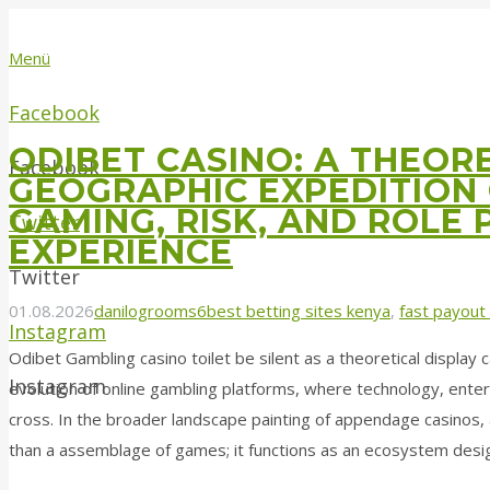
Menü
Facebook
ODIBET CASINO: A THEOR
Facebook
GEOGRAPHIC EXPEDITION 
GAMING, RISK, AND ROLE 
Twitter
EXPERIENCE
Twitter
01.08.2026
danilogrooms6
best betting sites kenya
,
fast payout
Instagram
Odibet Gambling casino toilet be silent as a theoretical display
Instagram
evolution of online gambling platforms, where technology, enter
cross. In the broader landscape painting of appendage casinos
than a assemblage of games; it functions as an ecosystem des