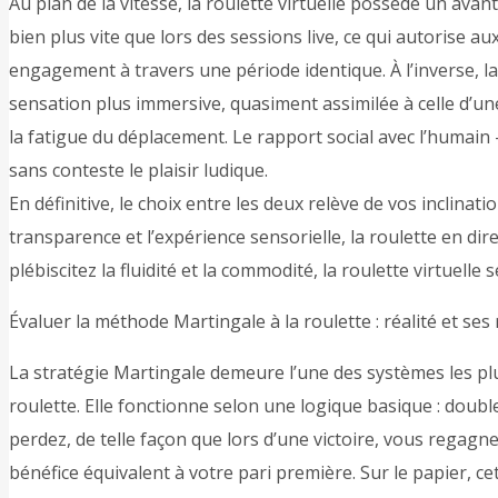
Au plan de la vitesse, la roulette virtuelle possède un avan
bien plus vite que lors des sessions live, ce qui autorise aux
engagement à travers une période identique. À l’inverse, l
sensation plus immersive, quasiment assimilée à celle d’u
la fatigue du déplacement. Le rapport social avec l’humain —
sans conteste le plaisir ludique.
En définitive, le choix entre les deux relève de vos inclinati
transparence et l’expérience sensorielle, la roulette en di
plébiscitez la fluidité et la commodité, la roulette virtuelle s
Évaluer la méthode Martingale à la roulette : réalité et ses
La stratégie Martingale demeure l’une des systèmes les p
roulette. Elle fonctionne selon une logique basique : doub
perdez, de telle façon que lors d’une victoire, vous regagn
bénéfice équivalent à votre pari première. Sur le papier, ce