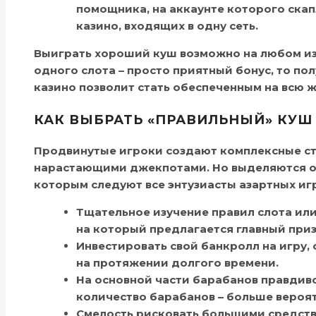
помощника, на аккаунте которого ска
казино, входящих в одну сеть.
Выиграть хороший куш возможно на любом из
одного слота – просто приятный бонус, то пол
казино позволит стать обеспеченным на всю ж
КАК ВЫБРАТЬ «ПРАВИЛЬНЫЙ» КУШ
Продвинутые игроки создают комплексные ст
нарастающими джекпотами. Но выделяются о
которым следуют все энтузиасты азартных игр
Тщательное изучение правил слота или
на который предлагается главный приз
Инвестировать свой банкролл на игру
на протяжении долгого времени.
На основной части барабанов правдив
количество барабанов – больше вероя
Смелость рисковать большими средств