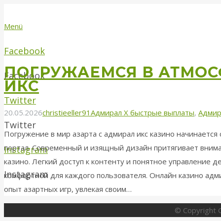
Menü
Facebook
ПОГРУЖАЕМСЯ В АТМО
Facebook
ИКС
Twitter
20.05.2026
christieeller91
Адмирал Х быстрые выплаты
,
Адмир
Twitter
Погружение в мир азарта с адмирал икс казино начинается 
портал. Современный и изящный дизайн притягивает вним
Instagram
казино. Легкий доступ к контенту и понятное управление д
Instagram
комфортной для каждого пользователя. Онлайн казино адм
опыт азартных игр, увлекая своим…
© Copyright G