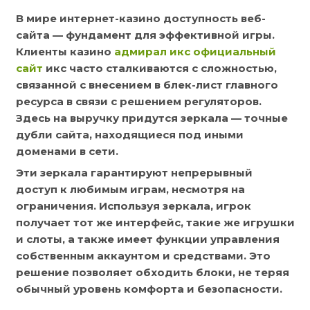
В мире интернет-казино доступность веб-
сайта — фундамент для эффективной игры.
Клиенты казино
адмирал икс официальный
сайт
икс часто сталкиваются с сложностью,
связанной с внесением в блек-лист главного
ресурса в связи с решением регуляторов.
Здесь на выручку придутся зеркала — точные
дубли сайта, находящиеся под иными
доменами в сети.
Эти зеркала гарантируют непрерывный
доступ к любимым играм, несмотря на
ограничения. Используя зеркала, игрок
получает тот же интерфейс, такие же игрушки
и слоты, а также имеет функции управления
собственным аккаунтом и средствами. Это
решение позволяет обходить блоки, не теряя
обычный уровень комфорта и безопасности.