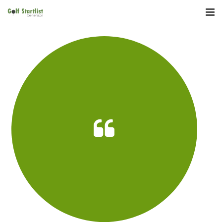
Startseite
Funktionen
Reviews
Download
Deutsch