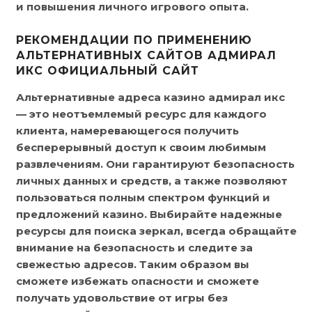
и повышения личного игрового опыта.
РЕКОМЕНДАЦИИ ПО ПРИМЕНЕНИЮ
АЛЬТЕРНАТИВНЫХ САЙТОВ АДМИРАЛ
ИКС ОФИЦИАЛЬНЫЙ САЙТ
Альтернативные адреса казино адмирал икс
— это неотъемлемый ресурс для каждого
клиента, намеревающегося получить
бесперерывный доступ к своим любимым
развлечениям. Они гарантируют безопасность
личных данных и средств, а также позволяют
пользоваться полным спектром функций и
предложений казино. Выбирайте надежные
ресурсы для поиска зеркал, всегда обращайте
внимание на безопасность и следите за
свежестью адресов. Таким образом вы
сможете избежать опасности и сможете
получать удовольствие от игры без