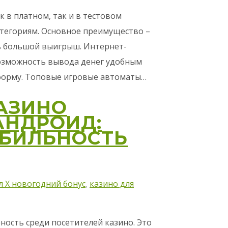
к в платном, так и в тестовом
атегориям. Основное преимущество –
ть большой выигрыш. Интернет-
возможность вывода денег удобным
форму. Топовые игровые автоматы…
АЗИНО
АНДРОИД:
БИЛЬНОСТЬ
 Х новогодний бонус
,
казино для
ность среди посетителей казино. Это