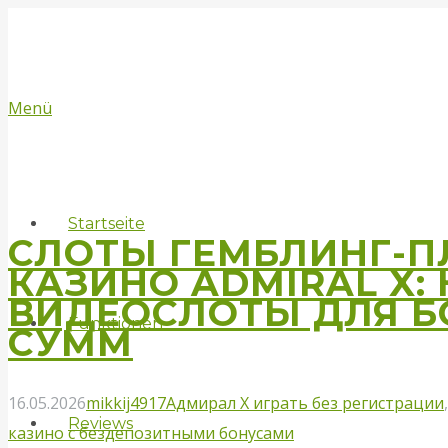
Menü
Startseite
СЛОТЫ ГЕМБЛИНГ-
КАЗИНО ADMIRAL X
ВИДЕОСЛОТЫ ДЛЯ 
Funktionen
СУММ
16.05.2026
mikkij4917
Адмирал Х играть без регистрации
Reviews
казино с бездепозитными бонусами