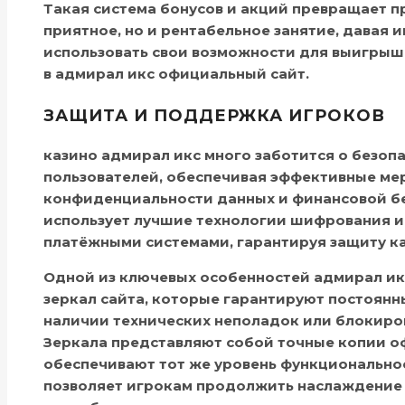
Такая система бонусов и акций превращает пр
приятное, но и рентабельное занятие, давая 
использовать свои возможности для выигрыш
в адмирал икс официальный сайт.
ЗАЩИТА И ПОДДЕРЖКА ИГРОКОВ
казино адмирал икс много заботится о безопа
пользователей, обеспечивая эффективные ме
конфиденциальности данных и финансовой бе
использует лучшие технологии шифрования и
платёжными системами, гарантируя защиту к
Одной из ключевых особенностей адмирал ик
зеркал сайта, которые гарантируют постоянн
наличии технических неполадок или блокиров
Зеркала представляют собой точные копии о
обеспечивают тот же уровень функциональнос
позволяет игрокам продолжить наслаждение 