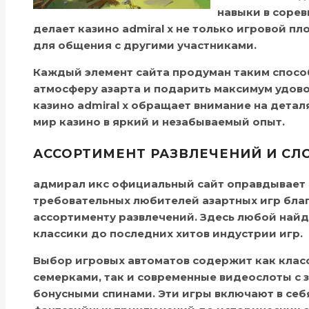
навыки в сорев
делает казино admiral x не только игровой п
для общения с другими участниками.
Каждый элемент сайта продуман таким спосо
атмосферу азарта и подарить максимум удово
казино admiral x обращает внимание на дета
мир казино в яркий и незабываемый опыт.
АССОРТИМЕНТ РАЗВЛЕЧЕНИЙ И СЛ
адмирал икс официальный сайт оправдывает
требовательных любителей азартных игр бла
ассортименту развлечений. Здесь любой найдет
классики до последних хитов индустрии игр.
Выбор игровых автоматов содержит как клас
семерками, так и современные видеослоты с
бонусными спинами. Эти игры включают в себ