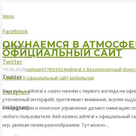
Menü
Facebook
ОКУНАЕМСЯ В АТМОСФЕР
Facebook
ОФИЦИАЛЬНЫЙ САЙТ
Twitter
19.05.2026
selmae477893034
Admiral X бездепозитный бонус
Twitter
Адмирал Х официальный сайт мобильная
Ваш путь с admiral x casino начнём с первого взгляда на о
Instagram
утончённый интерфейс притягивает внимание, вселяя ощущ
Instagram
к информации и понятное управление делают навигацию по
любого пользователя. Веб-казино admiral x официальный с
игр, увлекая своим разнообразием. Тут можно…