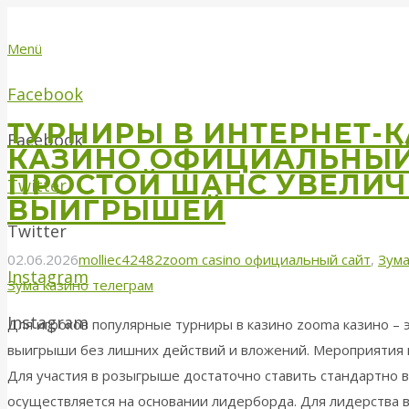
Menü
Facebook
ТУРНИРЫ В ИНТЕРНЕТ-К
Facebook
КАЗИНО ОФИЦИАЛЬНЫЙ 
ПРОСТОЙ ШАНС УВЕЛИ
Twitter
ВЫИГРЫШЕЙ
Twitter
02.06.2026
molliec42482
zoom casino официальный сайт
,
Зума
Instagram
Зума казино телеграм
Instagram
Для игроков популярные турниры в казино zooma казино –
выигрыши без лишних действий и вложений. Мероприятия н
Для участия в розыгрыше достаточно ставить стандартно в
осуществляется на основании лидерборда. Для лидерства в