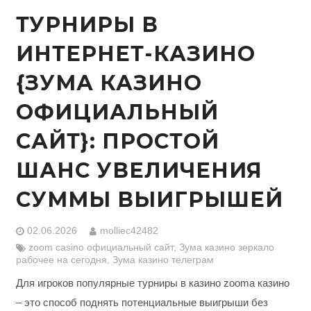
ТУРНИРЫ В
ИНТЕРНЕТ-КАЗИНО
{ЗУМА КАЗИНО
ОФИЦИАЛЬНЫЙ
САЙТ}: ПРОСТОЙ
ШАНС УВЕЛИЧЕНИЯ
СУММЫ ВЫИГРЫШЕЙ
02.06.2026
molliec42482
zoom casino официальный сайт
,
Зума казино зеркало
рабочее на сегодня
,
Зума казино телеграм
Для игроков популярные турниры в казино zooma казино
– это способ поднять потенциальные выигрыши без