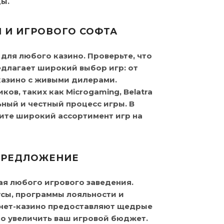
ы.
 И ИГРОВОГО СОФТА
для любого казино. Проверьте, что
длагает широкий выбор игр: от
казино с живыми дилерами.
ов, таких как Microgaming, Belatra
ьный и честный процесс игры. В
ите широкий ассортимент игр на
 ПРЕДЛОЖЕНИЕ
я любого игрового заведения.
сы, программы лояльности и
нет-казино предоставляют щедрые
о увеличить ваш игровой бюджет.