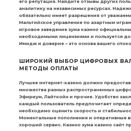
его репутация. Найдите отзывы других поль
аналитику на независимых ресурсах. Надеж
обязательно имеет разрешения от уважаемы
Мальтийское управление по азартным играм
игровое заведение зума казино официальны
необходимыми лицензиями и пользуется дов
Имидж и доверие – это основа вашего споко
ШИРОКИЙ ВЫБОР ЦИФРОВЫХ ВА
МЕТОДЫ ОПЛАТЫ
Лучшее интернет-казино должно предостав
множества разных распространенных цифровы
Эфириум, Лайткойн и прочие. Удобство закл
каждый пользователь предпочитает опреде
необходимо оценить скорость и стабильнос
Моментальные пополнения и оперативные вы
хороший сервис. Казино зума казино сайт 