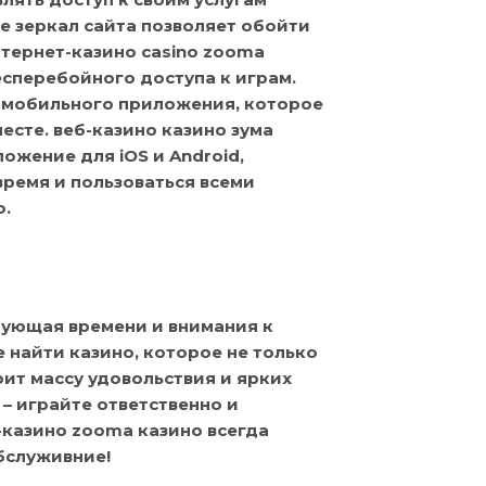
е зеркал сайта позволяет обойти
нтернет-казино casino zooma
сперебойного доступа к играм.
е мобильного приложения, которое
есте. веб-казино казино зума
ожение для iOS и Android,
ремя и пользоваться всеми
о.
бующая времени и внимания к
 найти казино, которое не только
ит массу удовольствия и ярких
– играйте ответственно и
-казино zooma казино всегда
бслуживние!