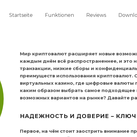
Startseite
Funktionen
Reviews
Downl
Мир криптовалют расширяет новые возможн
каждым днём всё распространеннее, и это 
транзакции, низкие сборы и конфиденциаль
преимуществ использования криптовалют. О
виртуальных казино, где цифровые валюты 
каким образом выбрать самое подходящее 
возможных вариантов на рынке? Давайте ра
НАДЕЖНОСТЬ И ДОВЕРИЕ – КЛЮ
Первое, на чём стоит заострить внимание п