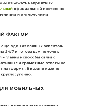
тобы избежать неприятных
альный
официальный постоянно
дениями и интересными
ИЙ ФАКТОР
еще один из важных аспектов.
а 24/7 и готова вам помочь в
 – главные способы связи с
ативные и грамотные ответы на
 платформы. В казино казино
 круглосуточно.
 ДЛЯ МОБИЛЬНЫХ
ять доступ к своим услугам