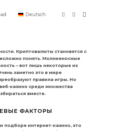
oad
Deutsch
ости. Криптовалюты становятся с
несложно понять. Молниеносные
ность – вот лишь некоторые из
чень заметно это в мире
преобразуют правила игры. Но
веб-казино среди множества
збираться вместе.
ЧЕВЫЕ ФАКТОРЫ
ри подборе интернет-казино, это