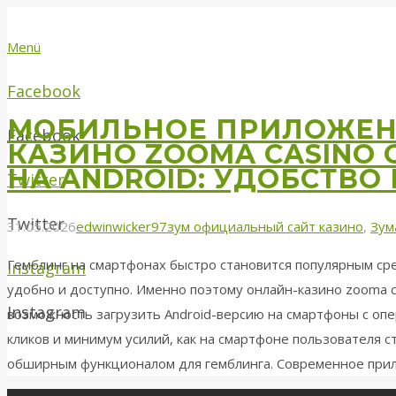
Menü
Facebook
МОБИЛЬНОЕ ПРИЛОЖЕН
Facebook
КАЗИНО ZOOMA CASIN
НА ANDROID: УДОБСТВО
Twitter
Twitter
31.05.2026
edwinwicker97
зум официальный сайт казино
,
Зум
Гемблинг на смартфонах быстро становится популярным сре
Instagram
удобно и доступно. Именно поэтому онлайн-казино zooma 
Instagram
возможность загрузить Android-версию на смартфоны с опе
кликов и минимум усилий, как на смартфоне пользователя с
обширным функционалом для гемблинга. Современное при