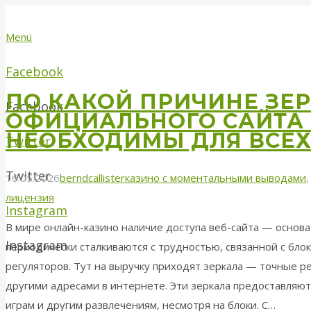
Menü
Facebook
ПО КАКОЙ ПРИЧИНЕ ЗЕ
Facebook
ОФИЦИАЛЬНОГО САЙТА
НЕОБХОДИМЫ ДЛЯ ВСЕХ
Twitter
Twitter
16.05.2026
berndcallister
казино с моментальными выводами
лицензия
Instagram
В мире онлайн-казино наличие доступа веб-сайта — основа
Instagram
периодически сталкиваются с трудностью, связанной с бло
регуляторов. Тут на выручку приходят зеркала — точные р
другими адресами в интернете. Эти зеркала предоставляю
играм и другим развлечениям, несмотря на блоки. С…