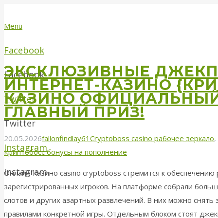
Menü
Facebook
ЭКСКЛЮЗИВНЫЕ ДЖЕКП
Facebook
ИНТЕРНЕТ-КАЗИНО {КР
КАЗИНО ОФИЦИАЛЬНЫЙ
Twitter
ГЛАВНЫЙ ПРИЗ!
Twitter
20.05.2026
fallonfindlay61
Cryptoboss casino рабочее зеркало
,
Instagram
Криптобосс бонусы на пополнение
Instagram
Онлайн Казино casino cryptoboss стремится к обеспечению
зарегистрированных игроков. На платформе собрали больш
слотов и других азартных развлечений. В них можно снять
правилами конкретной игры. Отдельным блоком стоят джек