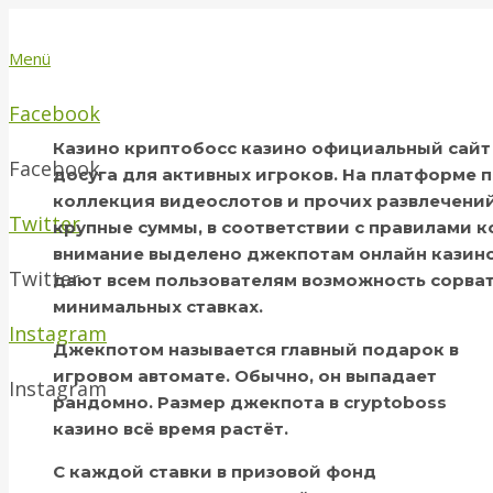
Menü
Facebook
Казино криптобосс казино официальный сайт
Facebook
досуга для активных игроков. На платформе 
коллекция видеослотов и прочих развлечений.
Twitter
крупные суммы, в соответствии с правилами 
внимание выделено джекпотам онлайн казино
Twitter
дают всем пользователям возможность сорва
минимальных ставках.
Instagram
Джекпотом называется главный подарок в
игровом автомате. Обычно, он выпадает
Instagram
рандомно. Размер джекпота в cryptoboss
казино всё время растёт.
С каждой ставки в призовой фонд