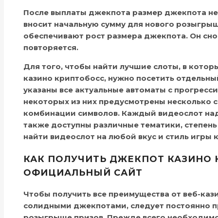
После выплаты джекпота размер джекпота не
вносит начальную сумму для нового розыгрыш
обеспечивают рост размера джекпота. Он сно
повторяется.
Для того, чтобы найти лучшие слоты, в котор
казино криптобосс, нужно посетить отдельный
указаны все актуальные автоматы с прогресс
некоторых из них предусмотрены несколько с
комбинации символов. Каждый видеослот над
также доступны различные тематики, степень
найти видеослот на любой вкус и стиль игры 
КАК ПОЛУЧИТЬ ДЖЕКПОТ КАЗИНО 
ОФИЦИАЛЬНЫЙ САЙТ
Чтобы получить все преимущества от веб-каз
солидными джекпотами, следует постоянно п
розыгрыше призов. Прежде всего необходимо