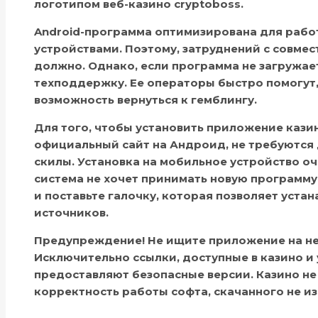
логотипом веб-казино cryptoboss.
Android-программа оптимизирована для рабо
устройствами. Поэтому, затруднений с совме
должно. Однако, если программа не загружае
техподдержку. Ее операторы быстро помогут,
возможность вернуться к гемблингу.
Для того, чтобы установить приложение кази
официальный сайт на Андроид, не требуются
скилы. Установка на мобильное устройство оч
система не хочет принимать новую программу
и поставьте галочку, которая позволяет устан
источников.
Предупреждение!
Не ищите приложение на н
Исключительно ссылки, доступные в казино и
предоставляют безопасные версии. Казино не
корректность работы софта, скачанного не из 