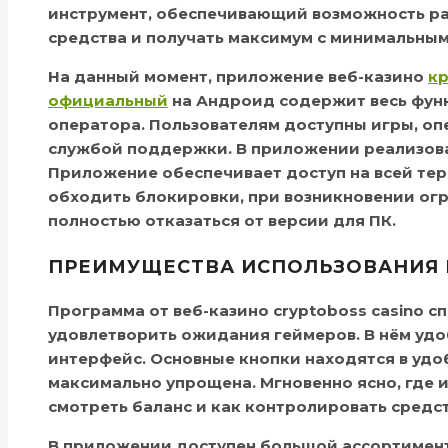
инструмент, обеспечивающий возможность р
средства и получать максимум с минимальны
На данный момент, приложение веб-казино
кр
официальный
на Андроид содержит весь функ
оператора. Пользователям доступны игры, опе
службой поддержки. В приложении реализова
Приложение обеспечивает доступ на всей те
обходить блокировки, при возникновении огр
полностью отказаться от версии для ПК.
ПРЕИМУЩЕСТВА ИСПОЛЬЗОВАНИЯ
Программа от веб-казино cryptoboss casino с
удовлетворить ожидания геймеров. В нём уд
интерфейс. Основные кнопки находятся в удо
максимально упрощена. Мгновенно ясно, где 
смотреть баланс и как контролировать средст
В приложении доступен большой ассортимент 