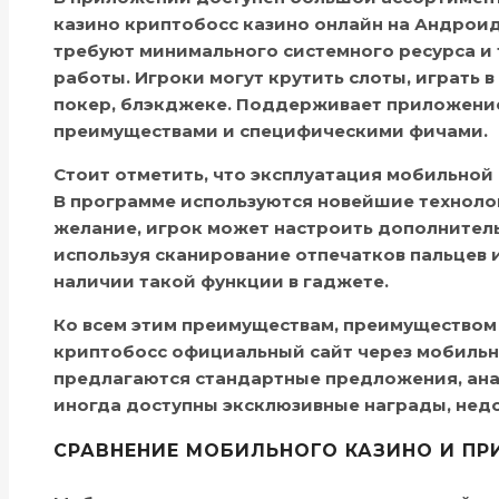
казино криптобосс казино онлайн на Андроид
требуют минимального системного ресурса и
работы. Игроки могут крутить слоты, играть в
покер, блэкджеке. Поддерживает приложение 
преимуществами и специфическими фичами.
Стоит отметить, что эксплуатация мобильной
В программе используются новейшие технолог
желание, игрок может настроить дополнител
используя сканирование отпечатков пальцев 
наличии такой функции в гаджете.
Ко всем этим преимуществам, преимуществом 
криптобосс официальный сайт через мобильн
предлагаются стандартные предложения, анал
иногда доступны эксклюзивные награды, нед
СРАВНЕНИЕ МОБИЛЬНОГО КАЗИНО И П