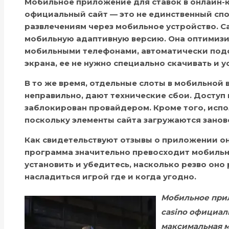
Мобильное приложение для ставок в онлайн-
официальный сайт — это не единственный спо
развлечениям через мобильное устройство. С
мобильную адаптивную версию. Она оптимизи
мобильными телефонами, автоматически под
экрана, ее не нужно специально скачивать и у
В то же время, отдельные слоты в мобильной
неправильно, дают технические сбои. Доступ к
заблокирован провайдером. Кроме того, испо
поскольку элементы сайта загружаются зано
Как свидетельствуют отзывы о приложении он
программа значительно превосходит мобильн
установить и убедитесь, насколько резво оно
насладиться игрой где и когда угодно.
Мобильное прил
casino официаль
максимальная м