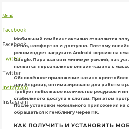
Menü
Facebook
Мобильный гемблинг активно становится поп
Facebook
легко, комфортно и доступно. Поэтому онлай
рекомендует загрузить Android-версию на см
Twitter
Google. Пара шагов и минимум усилий, как у
появится персональное онлайн-казино с масс
Twitter
Обновлённое приложение казино криптобосс
для Андроид оптимизировано для работы с р
Instagram
требует небольшое количество ресурсов и и
стабильного доступа к слотам. При этом про
Instagram
После установки мобильного приложения на 
обращаться к гемблингу через ПК.
КАК ПОЛУЧИТЬ И УСТАНОВИТЬ М