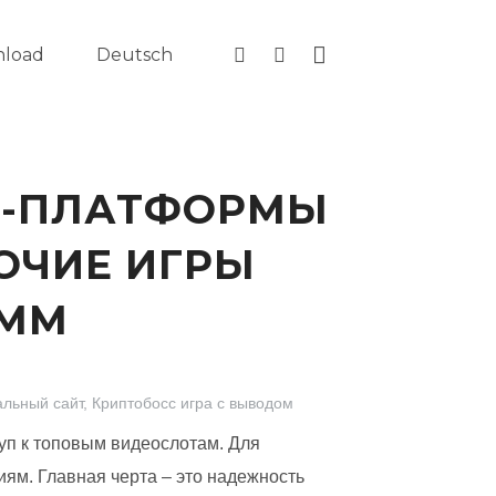
load
Deutsch
Г-ПЛАТФОРМЫ
БОЧИЕ ИГРЫ
УММ
альный сайт
,
Криптобосс игра с выводом
туп к топовым видеослотам. Для
ям. Главная черта – это надежность