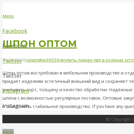
Menü
Facebook
ШПОН ОПТОМ
Facebook
09.06.2026
renemilne950364
купить пленку пвх в рулонах опт
Twitter
Шпон оптом востребован в мебельном производстве и отд
Twitter
придаёт изделиям эстетичный внешний вид и сохраняет те
учитывать сорт, толщину и качество обработки. Надёжны
Instagram
шпона с возможностью регулярных поставок. Оптовые заку
Instagram
и обеспечить стабильное производство. If you have any quest
© Copyright G
Menü