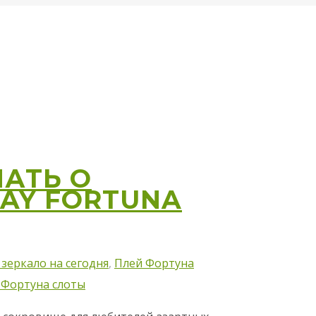
НАТЬ О
AY FORTUNA
 зеркало на сегодня
,
Плей Фортуна
 Фортуна слоты