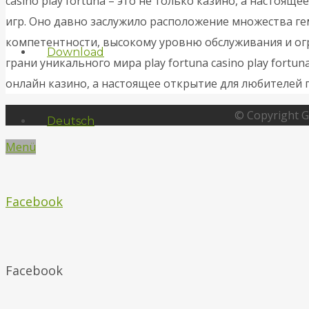
casino play fortuna – это не только казино, а настоя
игр. Оно давно заслужило расположение множества ге
компетентности, высокому уровню обслуживания и ог
Download
грани уникального мира play fortuna casino play fort
онлайн казино, а настоящее открытие для любителей 
© Copyright G
Deutsch
Menü
Facebook
Facebook