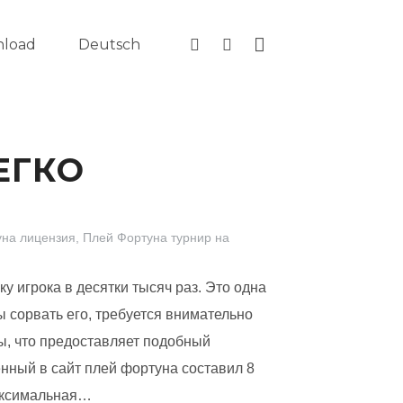
load
Deutsch
ЕГКО
на лицензия
,
Плей Фортуна турнир на
 игрока в десятки тысяч раз. Это одна
ы сорвать его, требуется внимательно
ы, что предоставляет подобный
ный в сайт плей фортуна составил 8
максимальная…