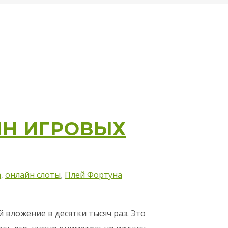
ЙН ИГРОВЫХ
а
,
онлайн слоты
,
Плей Фортуна
ложение в десятки тысяч раз. Это