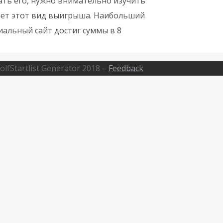
ать его, нужно внимательно изучить
агает этот вид выигрыша. Наибольший
иальный сайт достиг суммы в 8
olfStartlist Generator 2018 –
Feedback