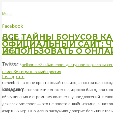
Menü
Facebook
ВСЕ ТАЙНЫ БОНУСОВ К
Facebook
ОФИЦИАЛЬНЫЙ САЙТ: Ч
ИСПОЛЬЗОВАТЬ О ОНЛА
Twitter
Twitter
21.06.2026
bellabrune214
Ramenbet доступное зеркало на се
Раменбет играть онлайн россия
Instagram
ramenbet – это не просто онлайн казино, а настоящая нахо
Instagram
заслужило расположение множества игроков благодаря сво
обслуживания и огромному количеству предложений. Непо
для всех ramenbet — это не просто онлайн-казино, а наст
азартных игр. Оно давно заслужило доверие большинства 