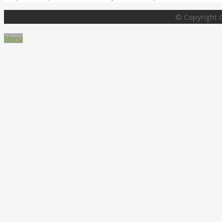
© Copyright G
Menü