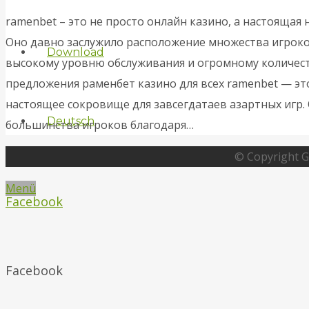
ramenbet – это не просто онлайн казино, а настоящая 
Оно давно заслужило расположение множества игроко
Download
высокому уровню обслуживания и огромному количес
предложения раменбет казино для всех ramenbet — это
настоящее сокровище для завсегдатаев азартных игр.
Deutsch
большинства игроков благодаря…
© Copyright G
Menü
Facebook
Facebook