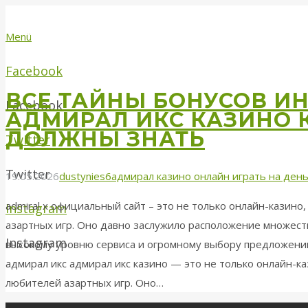
Menü
Facebook
ВСЕ ТАЙНЫ БОНУСОВ И
Facebook
АДМИРАЛ ИКС КАЗИНО 
ДОЛЖНЫ ЗНАТЬ
Twitter
Twitter
19.05.2026
dustynies6
адмирал казино онлайн играть на ден
admiral x официальный сайт – это не только онлайн-казино
Instagram
азартных игр. Оно давно заслужило расположение множест
Instagram
высокому уровню сервиса и огромному выбору предложений
адмирал икс адмирал икс казино — это не только онлайн-к
любителей азартных игр. Оно…