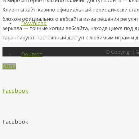
В мире интернет-казино наличие доступа сайта — клю
Клиенты хайп казино официальный периодически сталк
блоком официального вебсайта из-за решения регулят
Download
зеркала — точные копии вебсайта, находящиеся под д
гарантируют постоянный доступ к любимым играм и д
© Copyright G
Deutsch
Menü
Facebook
Facebook