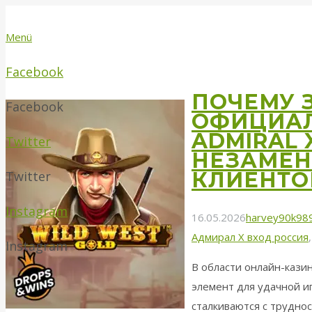
Menü
Facebook
ПОЧЕМУ 
Facebook
ОФИЦИАЛ
ADMIRAL 
Twitter
НЕЗАМЕН
КЛИЕНТО
Twitter
Instagram
16.05.2026
harvey90k98
Адмирал Х вход россия
Instagram
В области онлайн-кази
элемент для удачной иг
сталкиваются с труднос