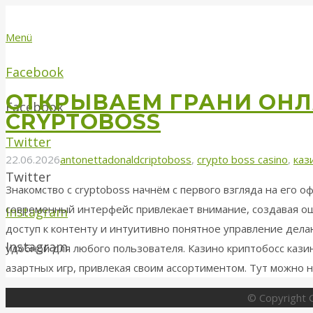
Menü
Facebook
ОТКРЫВАЕМ ГРАНИ ОН
Facebook
CRYPTOBOSS
Twitter
22.06.2026
antonettadonald
criptoboss
,
crypto boss casino
,
каз
Twitter
Знакомство с cryptoboss начнём с первого взгляда на его 
современный интерфейс привлекает внимание, создавая о
Instagram
доступ к контенту и интуитивно понятное управление дела
Instagram
удобной для любого пользователя. Казино криптобосс каз
азартных игр, привлекая своим ассортиментом. Тут можно н
© Copyright G