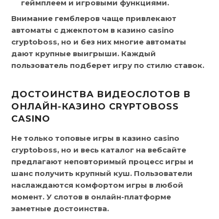
геймплеем и игровыми функциями.
Внимание гемблеров чаще привлекают
автоматы с джекпотом в казино casino
cryptoboss, но и без них многие автоматы
дают крупные выигрыши. Каждый
пользователь подберет игру по стилю ставок.
ДОСТОИНСТВА ВИДЕОСЛОТОВ В
ОНЛАЙН-КАЗИНО CRYPTOBOSS
CASINO
Не только топовые игры в казино casino
cryptoboss, но и весь каталог на вебсайте
предлагают неповторимый процесс игры и
шанс получить крупный куш. Пользователи
наслаждаются комфортом игры в любой
момент. У слотов в онлайн-платформе
заметные достоинства.