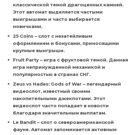
классической темой драгоценных камней.
Этот автомат выделяется частыми
выигрышами и часто выбирается
новичками.
25 Coins
– слот с незатейливым
оформлением и бонусами, приносящими
крупные выигрыши.
Fruit Party
– игра с фруктовой темой. Данная
игра непринужденной механикой и
популярностью в странах СНГ.
Zeus vs Hades: Gods of War
– легендарный
видеослот, известный своими
накопительными джекпотами. Этот
видеослот часто попадает в новости
благодаря значительным выплатам.
Le Bandit
– слот о североамериканской
фауне. Автомат запоминается активным