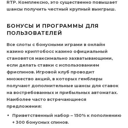
RTP. Комплексно, это существенно повышает
шансы получить честный крупный выигрыш.
БОНУСЫ И ПРОГРАММЫ ДЛЯ
ПОЛЬЗОВАТЕЛЕЙ
Все слоты с бонусными играми в онлайн
казино криптобосс казино официальный
становятся максимально захватывающими,
если делать ставки с использованием
фриспинов. Игровой клуб проводит
множество акций, в которых гемблеры
получают дополнительные шансы для ставок
на востребованных и прибыльных автоматах.
Наиболее часто встречающиеся
предложения:
Приветственный набор – 150% к пополнению
+ 300 бонусных спинов.