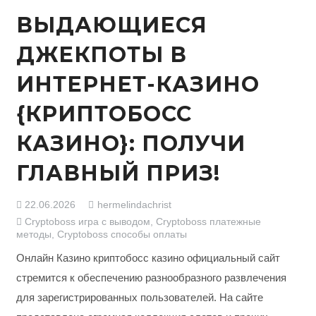
ВЫДАЮЩИЕСЯ
ДЖЕКПОТЫ В
ИНТЕРНЕТ-КАЗИНО
{КРИПТОБОСС
КАЗИНО}: ПОЛУЧИ
ГЛАВНЫЙ ПРИЗ!
22.06.2026
hermelindachrist
Cryptoboss игра с выводом
,
Cryptoboss платежные
методы
,
Cryptoboss способы оплаты
Онлайн Казино криптобосс казино официальный сайт
стремится к обеспечению разнообразного развлечения
для зарегистрированных пользователей. На сайте