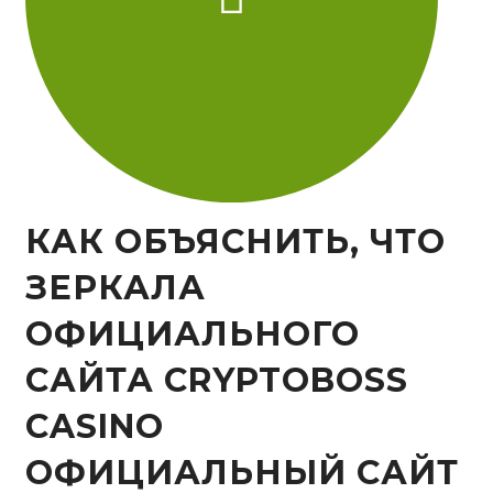
КАК ОБЪЯСНИТЬ, ЧТО
ЗЕРКАЛА
ОФИЦИАЛЬНОГО
САЙТА CRYPTOBOSS
CASINO
ОФИЦИАЛЬНЫЙ САЙТ