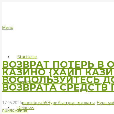
Menü
Startseite
ВОЗВРАТ ПОТЕРЬ В 
КАЗИНО {ХАЙП КАЗИ
ВОСПОЛЬЗУЙТЕСЬ Д
Funktionen
ВОЗВРАТА СРЕДСТВ 
17.05.2026
maniebusch5
Hype быстрые выплаты
,
Hype мо
Reviews
приложение