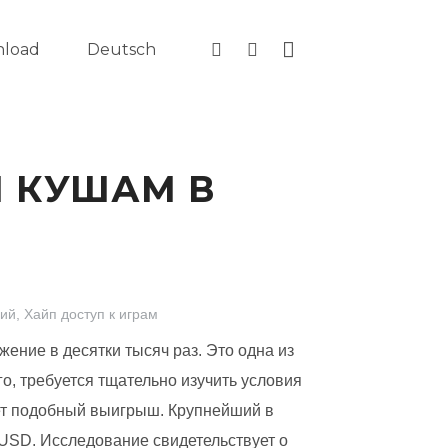
load
Deutsch
 КУШАМ В
ний
,
Хайп доступ к играм
ение в десятки тысяч раз. Это одна из
о, требуется тщательно изучить условия
яет подобный выигрыш. Крупнейший в
н USD. Исследование свидетельствует о