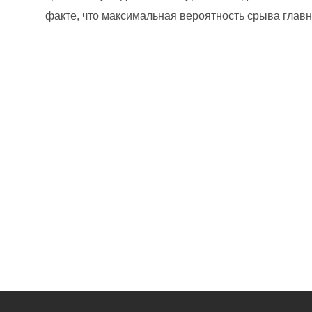
факте, что максимальная вероятность срыва глав