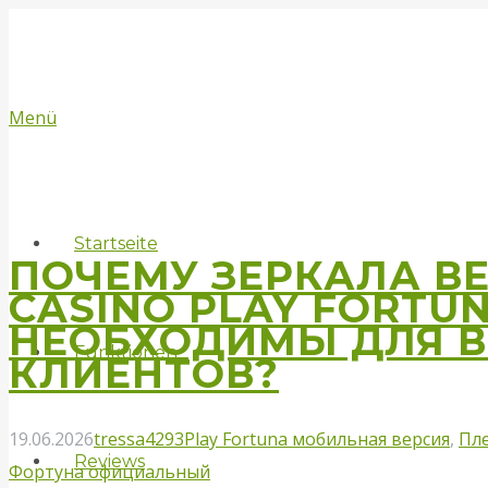
Menü
Startseite
ПОЧЕМУ ЗЕРКАЛА В
CASINO PLAY FORTU
НЕОБХОДИМЫ ДЛЯ В
Funktionen
КЛИЕНТОВ?
19.06.2026
tressa4293
Play Fortuna мобильная версия
,
Пле
Reviews
Фортуна официальный