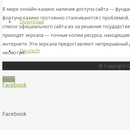
В мире онлайн-казино наличие доступа сайта — фунда
фортуна казино постоянно сталкиваются с проблемой,
Download
список официального сайта из-за решения государств
приходят зеркала — точные копии ресурса, находящи
интернете. Эти зеркала предоставляют непрерывный 
Deutsch
несмотря…
© Copyright G
Menü
Facebook
Facebook