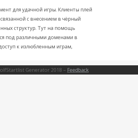
мент для удачной игры. Клиенты плей
 связанной с внесением в чёрный
енных структур. Тут на помощь
еся под различными доменами в
доступ к излюбленным играм,
olfStartlist Generator 2018 –
Feedback