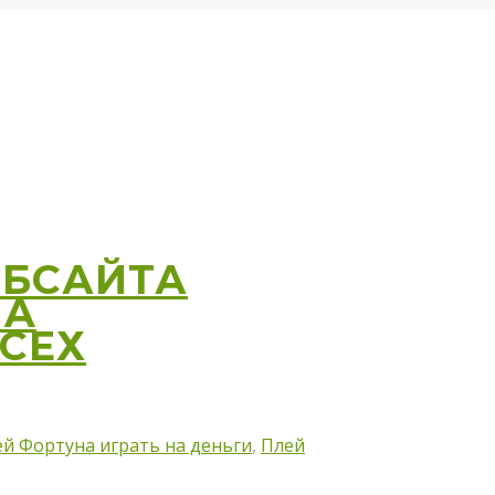
ЕБСАЙТА
NA
СЕХ
й Фортуна играть на деньги
,
Плей