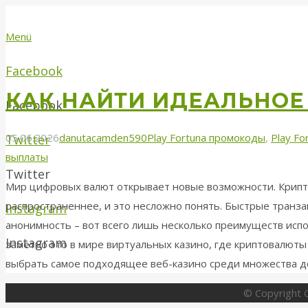
Menü
Facebook
КАК НАЙТИ ИДЕАЛЬНОЕ
Facebook
05.06.2026
danutacamden590
Play Fortuna промокоды
,
Play Fo
Twitter
выплаты
Twitter
Мир цифровых валют открывает новые возможности. Крипт
распространеннее, и это несложно понять. Быстрые транз
Instagram
анонимность – вот всего лишь несколько преимуществ исп
Instagram
заметно это в мире виртуальных казино, где криптовалюты
выбрать самое подходящее веб-казино среди множества д
© Copyright G