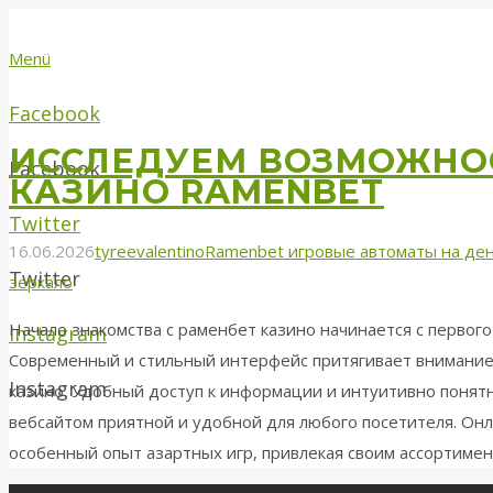
Menü
Facebook
ИССЛЕДУЕМ ВОЗМОЖНО
Facebook
КАЗИНО RAMENBET
Twitter
16.06.2026
tyreevalentino
Ramenbet игровые автоматы на де
Twitter
зеркало
Начало знакомства с раменбет казино начинается с первого
Instagram
Современный и стильный интерфейс притягивает внимани
Instagram
казино. Удобный доступ к информации и интуитивно понят
вебсайтом приятной и удобной для любого посетителя. Он
особенный опыт азартных игр, привлекая своим ассортимен