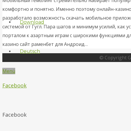
Мобильный гемблинг стремительно набирает популярно
комфортно и понятно. Именно поэтому онлайн-казин
разработало возможность скачать мобильное прилож
Download
системой от Гугл. Пара шагов и минимум усилий, как 
порталом к азартным играм с широкими функциями дл
казино сайт раменбет для Андроид…
Deutsch
© Copyright G
Menü
Facebook
Facebook